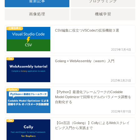
最新記事
プログラミング
画像処理
機械学習
仕事効率化
CSV編集に役立つVSCodeの拡張機能３選
2025年5月4日
Go
Golang × WebAssembly（wasm）入門
2023年2月21日
Python
【Python】最適化フレームワークのCodable
Model Optimizerで回帰モデルのパラメータ調整を
自動化する
2022年9月11日
Go
【Go言語（Golang）】CollyによるWebスクレイ
ピング入門から実践まで