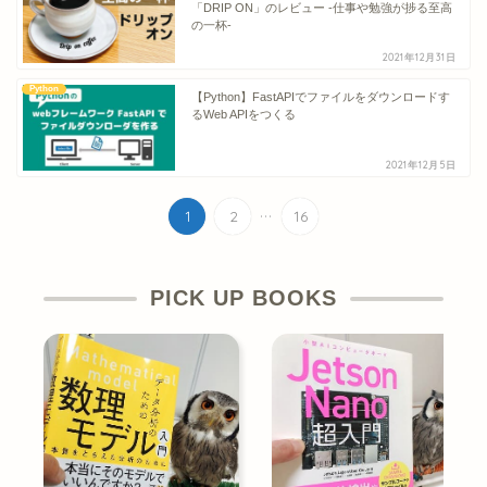
「DRIP ON」のレビュー -仕事や勉強が捗る至高
の一杯-
2021年12月31日
Python
【Python】FastAPIでファイルをダウンロードす
るWeb APIをつくる
2021年12月5日
...
1
2
16
PICK UP BOOKS