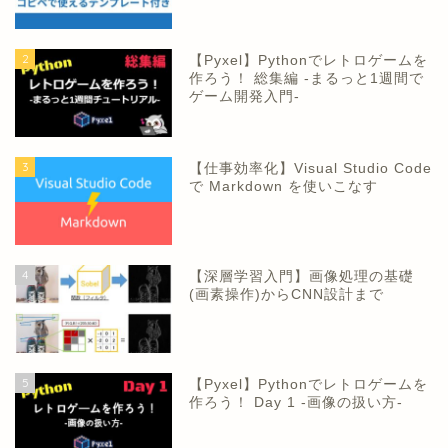
2
【Pyxel】Pythonでレトロゲームを
作ろう！ 総集編 -まるっと1週間で
ゲーム開発入門-
3
【仕事効率化】Visual Studio Code
で Markdown を使いこなす
4
【深層学習入門】画像処理の基礎
(画素操作)からCNN設計まで
5
【Pyxel】Pythonでレトロゲームを
作ろう！ Day 1 -画像の扱い方-