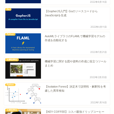
2022年8月14日
Go
【GopherJS入門】Goのソースコードから
JavaScriptを生成
2022年6月11日
Python
AutoMLライブラリのFLAMLで機械学習モデルの
作成を自動化する
2022年3月21日
仕事効率化
機械学習に関する図や資料の作成に役立つツール
まとめ
2022年2月20日
Python
【Isolation Forest】決定木で説明性・解釈性を考
慮した異常検知
2022年1月16日
仕事効率化
【KEY COFFEE】コスパ最強ドリップコーヒー