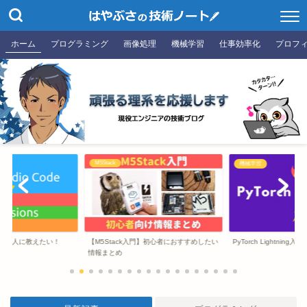
ホーム
プログラミング
画像処理
機械学習
仕事効率化
プロフ
M5Stack
機械学習
ての人に教えたい！
【M5Stack入門】初心者におすすめしたい
PyTorch Lightning
情報まとめ