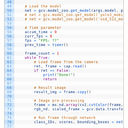
48
49
# Load the model
50
net
=
gcv
.
model_zoo
.
get_model
(
args
.
model
,
pre
51
# net = gcv.model_zoo.get_model('yolo3_mobile
52
# net = gcv.model_zoo.get_model('ssd_512_mobi
53
54
# Time parameter
55
accum_time
=
0
56
curr_fps
=
0
57
fps
=
"FPS: ??"
58
prev_time
=
timer
(
)
59
60
frame_count
=
1
61
while
True
:
62
# Load frame from the camera
63
ret
,
frame
=
cap
.
read
(
)
64
if
ret
==
False
:
65
print
(
"Done!"
)
66
return
67
68
# Result image
69
result_img
=
frame
.
copy
(
)
70
71
# Image pre-processing
72
frame
=
mx
.
nd
.
array
(
cv2
.
cvtColor
(
frame
,
c
73
rgb_nd
,
scaled_frame
=
gcv
.
data
.
transform
74
75
# Run frame through network
76
class_IDs
,
scores
,
bounding_boxes
=
net
(
r
77