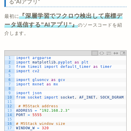
る”AIアプリ”
『深層学習でフクロウ検出して座標デ
最初に
ータ送信する”AIアプリ”』
のソースコードを紹
介します。
1
import 
argparse
2
import 
matplotlib
.
pyplot 
as
plt
3
from 
timeit 
import 
default_timer 
as
timer
4
import 
cv2
5
6
import 
gluoncv 
as
gcv
7
import 
mxnet 
as
mx
8
9
import 
json
10
from 
socket 
import 
socket
,
AF_INET
,
SOCK_DGRAM
11
12
# M5Stack address
13
ADDRESS
=
"192.168.2.3"
14
PORT
=
5555
15
16
# M5Stack window size
17
WINDOW_W
=
320