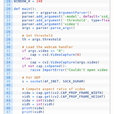
18
WINDOW_H
=
240
19
20
def 
main
(
)
:
21
parser
=
argparse
.
ArgumentParser
(
)
22
parser
.
add_argument
(
'-model'
,
default
=
'ssd_51
23
parser
.
add_argument
(
'-threshold'
,
type
=
float
,
24
parser
.
add_argument
(
'video'
)
25
args
=
parser
.
parse_args
(
)
26
27
# Set threshold
28
th
=
args
.
threshold
29
30
# Load the webcam handler
31
if
args
.
video
==
"0"
:
32
cap
=
cv2
.
VideoCapture
(
0
)
33
else
:
34
cap
=
cv2
.
VideoCapture
(
args
.
video
)
35
if
not
cap
.
isOpened
(
)
:
36
raise 
ImportError
(
"Couldn't open video fi
37
38
# For UDP
39
s
=
socket
(
AF_INET
,
SOCK_DGRAM
)
40
41
# Compute aspect ratio of video
42
vidw
=
cap
.
get
(
cv2
.
CAP_PROP_FRAME_WIDTH
)
43
vidh
=
cap
.
get
(
cv2
.
CAP_PROP_FRAME_HEIGHT
)
44
vidw
=
int
(
vidw
)
45
vidh
=
int
(
vidh
)
46
print
(
vidw
)
47
print
(
vidh
)