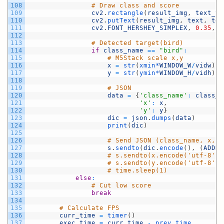
108
# Draw class and score
109
cv2
.
rectangle
(
result_img
,
text_to
110
cv2
.
putText
(
result_img
,
text
,
tex
111
cv2
.
FONT_HERSHEY_SIMPLEX
,
0.35
,
(
112
113
# Detected target(bird)
114
if
class_name
==
"bird"
:
115
# M5Stack scale x,y
116
x
=
str
(
xmin*
WINDOW_W
/
vidw
)
117
y
=
str
(
ymin*
WINDOW_H
/
vidh
)
118
119
# JSON
120
data
=
{
'class_name'
:
class_n
121
'x'
:
x
,
122
'y'
:
y
}
123
dic
=
json
.
dumps
(
data
)
124
print
(
dic
)
125
126
# Send JSON (class_name, x, y
127
s
.
sendto
(
dic
.
encode
(
)
,
(
ADDRE
128
# s.sendto(x.encode('utf-8'),
129
# s.sendto(y.encode('utf-8'),
130
# time.sleep(1)
131
else
:
132
# Cut low score
133
break
134
135
# Calculate FPS
136
curr_time
=
timer
(
)
137
exec_time
=
curr_time
-
prev_time