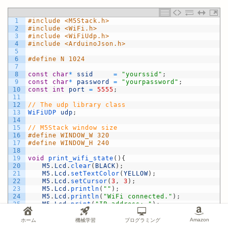
1
#include <M5Stack.h>
2
#include <WiFi.h>
3
#include <WiFiUdp.h>
4
#include <ArduinoJson.h>
5
6
#define N 1024
7
8
const
char
*
ssid
=
"yourssid"
;
9
const
char
*
password
=
"yourpassword"
;
10
const
int
port
=
5555
;
11
12
// The udp library class
13
WiFiUDP 
udp
;
14
15
// M5Stack window size
16
#define WINDOW_W 320
17
#define WINDOW_H 240
18
19
void
print_wifi_state
(
)
{
20
M5
.
Lcd
.
clear
(
BLACK
)
;
21
M5
.
Lcd
.
setTextColor
(
YELLOW
)
;
22
M5
.
Lcd
.
setCursor
(
3
,
3
)
;
23
M5
.
Lcd
.
println
(
""
)
;
24
M5
.
Lcd
.
println
(
"WiFi connected."
)
;
25
M5
.
Lcd
.
print
(
"IP address: "
)
;
26
M5
.
Lcd
.
println
(
WiFi
.
localIP
(
)
)
;
27
M5
.
Lcd
.
print
(
"Port: "
)
;
Amazon
ホーム
機械学習
プログラミング
28
M5
.
Lcd
.
println
(
port
)
;