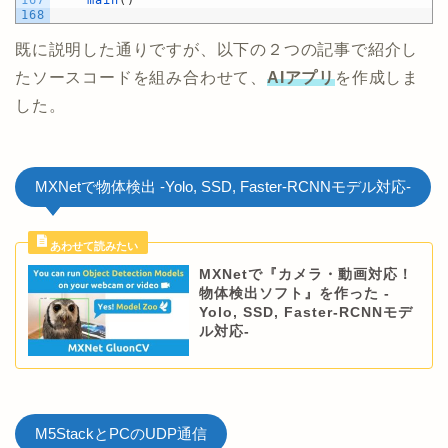
167
main
(
)
168
既に説明した通りですが、以下の２つの記事で紹介し
たソースコードを組み合わせて、
AIアプリ
を作成しま
した。
MXNetで物体検出 -Yolo, SSD, Faster-RCNNモデル対応-
MXNetで『カメラ・動画対応！
物体検出ソフト』を作った -
Yolo, SSD, Faster-RCNNモデ
ル対応-
M5StackとPCのUDP通信