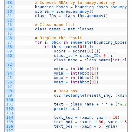
78
# Convert NDArray to numpy.ndarray
79
bounding_boxes
=
bounding_boxes
.
asnumpy
(
)
80
scores
=
scores
.
asnumpy
(
)
81
class_IDs
=
class_IDs
.
asnumpy
(
)
82
83
# Class name list
84
class_names
=
net
.
classes
85
86
# Display the result
87
for
i
,
bbox 
in
enumerate
(
bounding_boxes
[
0
88
if
th
<
scores
[
0
]
[
i
]
:
89
score
=
scores
[
0
]
[
i
]
90
class_id
=
class_IDs
[
0
]
[
i
]
91
class_name
=
class_names
[
int
(
clas
92
93
xmin
=
int
(
bbox
[
0
]
)
94
ymin
=
int
(
bbox
[
1
]
)
95
xmax
=
int
(
bbox
[
2
]
)
96
ymax
=
int
(
bbox
[
3
]
)
97
98
# Draw box
99
cv2
.
rectangle
(
result_img
,
(
xmin
,
100
101
text
=
class_name
+
" "
+
(
'%.2f'
102
print
(
text
)
103
104
text_top
=
(
xmin
,
ymin
-
10
)
105
text_bot
=
(
xmin
+
80
,
ymin
+
5
)
106
text_pos
=
(
xmin
+
5
,
ymin
)
107