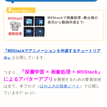
M5Stackで画像処理 -静止画の
表示から動画作成まで-
『M5Stackでアニメーションを作成するチュートリア
ル』
も公開しています。
『深層学習 × 画像処理 × M5Stack』
つまり、
によるアバターアプリ
を開発するための要素技術
は全て、本ブログ（
はやぶさの技術ノート
）で公開し
ています(*･ω･)ﾉ♪