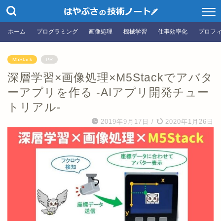
ホーム
プログラミング
画像処理
機械学習
仕事効率化
プロフ
M5Stack
PR
深層学習×画像処理×M5Stackでアバタ
ーアプリを作る -AIアプリ開発チュー
トリアル-
2019年9月17日
/
2020年1月26日