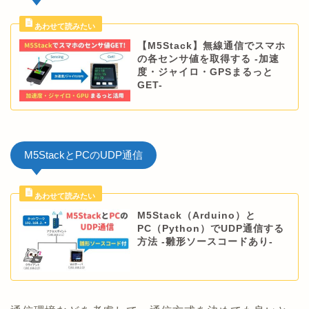
【M5Stack】無線通信でスマホ
の各センサ値を取得する -加速
度・ジャイロ・GPSまるっと
GET-
M5StackとPCのUDP通信
M5Stack（Arduino）と
PC（Python）でUDP通信する
方法 -雛形ソースコードあり-