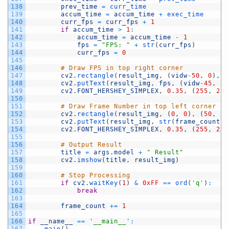
138
prev_time
=
curr_time
139
accum_time
=
accum_time
+
exec_time
140
curr_fps
=
curr_fps
+
1
141
if
accum_time
>
1
:
142
accum_time
=
accum_time
-
1
143
fps
=
"FPS: "
+
str
(
curr_fps
)
144
curr_fps
=
0
145
146
# Draw FPS in top right corner
147
cv2
.
rectangle
(
result_img
,
(
vidw
-
50
,
0
)
,
(
148
cv2
.
putText
(
result_img
,
fps
,
(
vidw
-
45
,
10
149
cv2
.
FONT_HERSHEY_SIMPLEX
,
0.35
,
(
255
,
255
150
151
# Draw Frame Number in top left corner
152
cv2
.
rectangle
(
result_img
,
(
0
,
0
)
,
(
50
,
17
153
cv2
.
putText
(
result_img
,
str
(
frame_count
)
,
154
cv2
.
FONT_HERSHEY_SIMPLEX
,
0.35
,
(
255
,
255
155
156
# Output Result
157
title
=
args
.
model
+
" Result"
158
cv2
.
imshow
(
title
,
result_img
)
159
160
# Stop Processing
161
if
cv2
.
waitKey
(
1
)
&
0xFF
==
ord
(
'q'
)
:
162
break
163
164
frame_count
+=
1
165
166
if
__name__
==
'__main__'
: