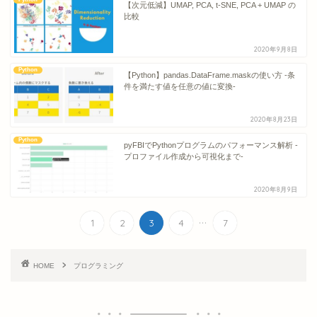
【次元低減】UMAP, PCA, t-SNE, PCA + UMAP の
比較
2020年9月8日
Python
【Python】pandas.DataFrame.maskの使い方 -条
件を満たす値を任意の値に変換-
2020年8月23日
Python
pyFBIでPythonプログラムのパフォーマンス解析 -
プロファイル作成から可視化まで-
2020年8月9日
...
1
2
3
4
7
HOME
プログラミング