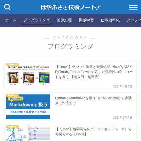
ホーム
プログラミング
画像処理
機械学習
仕事効率化
プロフ
― CATEGORY ―
プログラミング
Python
【einops】テンソル演算と画像処理 -NumPy, JAX,
PyTorch, TensorFlowに対応した可読性の良いコー
ドを書く-【超入門・超実践】
2021年4月3日
Python
PythonでMarkdownを扱う -README.mdから実験
メモ作成まで-
2021年3月7日
Python
【Python】相関関係をグラフ（ネットワーク）で
可視化する【Pyvis】