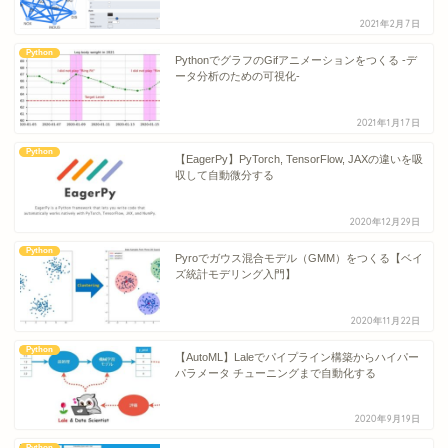
2021年2月7日
Python
PythonでグラフのGifアニメーションをつくる -デ
ータ分析のための可視化-
2021年1月17日
Python
【EagerPy】PyTorch, TensorFlow, JAXの違いを吸
収して自動微分する
2020年12月29日
Python
Pyroでガウス混合モデル（GMM）をつくる【ベイ
ズ統計モデリング入門】
2020年11月22日
Python
【AutoML】Laleでパイプライン構築からハイパー
パラメータ チューニングまで自動化する
2020年9月19日
Python