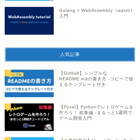
Golang × WebAssembly（wasm）
入門
人気記事
1
【GitHub】シンプルな
README.mdの書き方 -コピペで使
えるテンプレート付き-
2
【Pyxel】Pythonでレトロゲームを
作ろう！ 総集編 -まるっと1週間で
ゲーム開発入門-