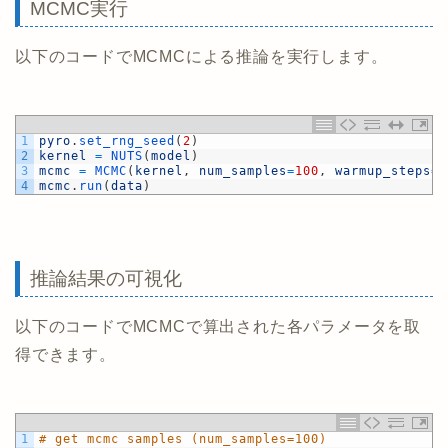
MCMC実行
以下のコードでMCMCによる推論を実行します。
1
pyro
.
set_rng_seed
(
2
)
2
kernel
=
NUTS
(
model
)
3
mcmc
=
MCMC
(
kernel
,
num_samples
=
100
,
warmup_steps
=
5
4
mcmc
.
run
(
data
)
推論結果の可視化
以下のコードでMCMCで算出された各パラメータを取
得できます。
1
# get mcmc samples (num_samples=100)