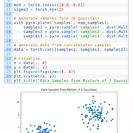
9
10
mu3
=
torch
.
tensor
(
[
8.0
,
8.0
]
)
11
sigma3
=
torch
.
eye
(
2
)
12
13
# generate samples form 2D gaussians
14
with 
pyro
.
plate
(
'samples'
,
num_samples
)
:
15
samples1
=
pyro
.
sample
(
'samples1'
,
dist
.
Multiv
16
samples2
=
pyro
.
sample
(
'samples2'
,
dist
.
Multiv
17
samples3
=
pyro
.
sample
(
'samples3'
,
dist
.
Multiv
18
19
# generate data from concatenates samples
20
data
=
torch
.
cat
(
[
samples1
,
samples2
,
samples3
]
)
21
22
# visualize
23
x
=
data
[
:
,
0
]
24
y
=
data
[
:
,
1
]
25
plt
.
figure
(
figsize
=
(
8
,
8
)
)
26
plt
.
scatter
(
x
,
y
)
;
27
plt
.
title
(
"Data Samples from Mixture of 3 Gaussian