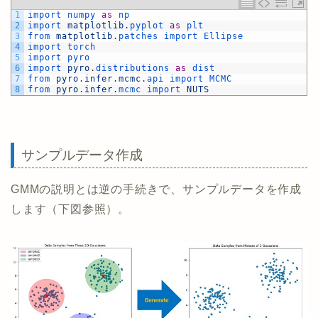
1
import 
numpy 
as
np
2
import 
matplotlib
.
pyplot 
as
plt
3
from 
matplotlib
.
patches 
import 
Ellipse
4
import 
torch
5
import 
pyro
6
import 
pyro
.
distributions 
as
dist
7
from 
pyro
.
infer
.
mcmc
.
api 
import 
MCMC
8
from 
pyro
.
infer
.
mcmc 
import 
NUTS
サンプルデータ作成
GMMの説明とは逆の手続きで、サンプルデータを作成
します（下図参照）。