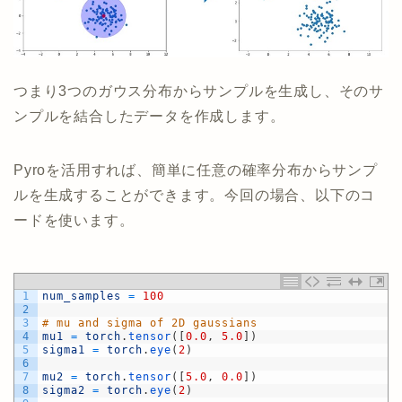
つまり3つのガウス分布からサンプルを生成し、そのサ
ンプルを結合したデータを作成します。
Pyroを活用すれば、簡単に任意の確率分布からサンプ
ルを生成することができます。今回の場合、以下のコ
ードを使います。
1
num_samples
=
100
2
3
# mu and sigma of 2D gaussians 
4
mu1
=
torch
.
tensor
(
[
0.0
,
5.0
]
)
5
sigma1
=
torch
.
eye
(
2
)
6
7
mu2
=
torch
.
tensor
(
[
5.0
,
0.0
]
)
8
sigma2
=
torch
.
eye
(
2
)