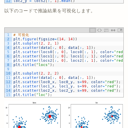
12
loc2_y
=
locs2
[
:
,
1
]
.
mean
(
)
以下のコードで推論結果を可視化します。
1
# 可視化
2
plt
.
figure
(
figsize
=
(
14
,
14
)
)
3
plt
.
subplot
(
2
,
2
,
1
)
4
plt
.
scatter
(
data
[
:
,
0
]
,
data
[
:
,
1
]
)
;
5
plt
.
scatter
(
locs0
[
:
,
0
]
,
locs0
[
:
,
1
]
,
color
=
"red"
)
6
plt
.
scatter
(
locs1
[
:
,
0
]
,
locs1
[
:
,
1
]
,
color
=
"red"
)
7
plt
.
scatter
(
locs2
[
:
,
0
]
,
locs2
[
:
,
1
]
,
color
=
"red"
)
8
plt
.
title
(
"locs"
)
;
9
10
plt
.
subplot
(
2
,
2
,
2
)
11
plt
.
scatter
(
data
[
:
,
0
]
,
data
[
:
,
1
]
)
;
12
plt
.
scatter
(
loc0_x
,
loc0_y
,
s
=
99
,
color
=
"red"
)
;
13
plt
.
scatter
(
loc1_x
,
loc1_y
,
s
=
99
,
color
=
"red"
)
;
14
plt
.
scatter
(
loc2_x
,
loc2_y
,
s
=
99
,
color
=
"red"
)
;
15
plt
.
title
(
"loc"
)
;