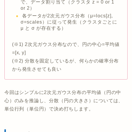
で、データ割り当て（クラスタ z = 0 or 1
or 2）
各データが2次元ガウス分布（μ=locs[z],
σ=scales）に従って発生（クラスタごとに
μ と σ が存在する）
(※1) 2次元ガウス分布なので、円の中心=平均値
=[x, y]
(※2) 分散を固定しているが、何らかの確率分布
から発生させても良い
今回はシンプルに2次元ガウス分布の平均値（円の中
心）のみを推論し、分散（円の大きさ）については、
単位行列（単位円）で決め打ちします。