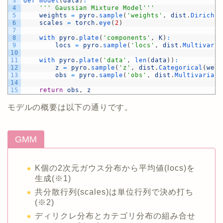
3
def 
model
(
data
)
:
4
''
' Gaussian Mixture Model'
''
5
weights
=
pyro
.
sample
(
'weights'
,
dist
.
Dirichle
6
scales
=
torch
.
eye
(
2
)
7
8
with 
pyro
.
plate
(
'components'
,
K
)
:
9
locs
=
pyro
.
sample
(
'locs'
,
dist
.
Multivaria
10
11
with 
pyro
.
plate
(
'data'
,
len
(
data
)
)
:
12
z
=
pyro
.
sample
(
'z'
,
dist
.
Categorical
(
weig
13
obs
=
pyro
.
sample
(
'obs'
,
dist
.
Multivariate
14
15
return
obs
,
z
モデルの概要は以下の通りです。
GMM
K個の2次元ガウス分布から平均値(locs)を
生成(※1)
共分散行列(scales)は単位行列で決め打ち
(※2)
ディリクレ分布とカテゴリ分布の組み合せ