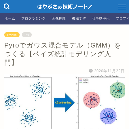
ホーム
プログラミング
画像処理
機械学習
仕事効率化
プロフ
Python
PR
Pyroでガウス混合モデル（GMM）を
つくる【ベイズ統計モデリング入
門】
2020年11月22日