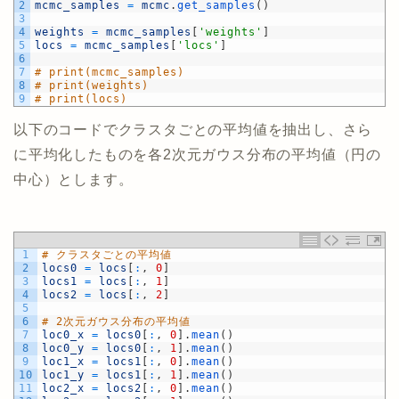
2
mcmc_samples
=
mcmc
.
get_samples
(
)
3
4
weights
=
mcmc_samples
[
'weights'
]
5
locs
=
mcmc_samples
[
'locs'
]
6
7
# print(mcmc_samples)
8
# print(weights)
9
# print(locs)
以下のコードでクラスタごとの平均値を抽出し、さら
に平均化したものを各2次元ガウス分布の平均値（円の
中心）とします。
1
# クラスタごとの平均値
2
locs0
=
locs
[
:
,
0
]
3
locs1
=
locs
[
:
,
1
]
4
locs2
=
locs
[
:
,
2
]
5
6
# 2次元ガウス分布の平均値
7
loc0_x
=
locs0
[
:
,
0
]
.
mean
(
)
8
loc0_y
=
locs0
[
:
,
1
]
.
mean
(
)
9
loc1_x
=
locs1
[
:
,
0
]
.
mean
(
)
10
loc1_y
=
locs1
[
:
,
1
]
.
mean
(
)
11
loc2_x
=
locs2
[
:
,
0
]
.
mean
(
)