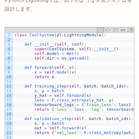
PyTorch Lightningでは、以下のような学習システムを
設計します。
1
class
CoolSystem
(
pl
.
LightningModule
)
:
2
3
def 
__init__
(
self
,
conf
)
:
4
super
(
CoolSystem
,
self
)
.
__init__
(
)
5
self
.
model
=
Net
(
)
6
self
.
dir
=
os
.
getcwd
(
)
7
8
def 
forward
(
self
,
x
)
:
9
x
=
self
.
model
(
x
)
10
return
x
11
12
def 
training_step
(
self
,
batch
,
batch_idx
)
:
13
x
,
y
=
batch
14
y_hat
=
self
.
forward
(
x
)
15
loss
=
F
.
cross_entropy
(
y_hat
,
y
)
16
tensorboard_logs
=
{
'train_loss'
:
loss
}
17
return
{
'loss'
:
loss
,
'log'
:
tensorboard_l
18
19
def 
validation_step
(
self
,
batch
,
batch_idx
)
:
20
x
,
y
=
batch
21
out
=
self
.
forward
(
x
)
22
return
{
'val_loss'
:
F
.
cross_entropy
(
out
,
y
23