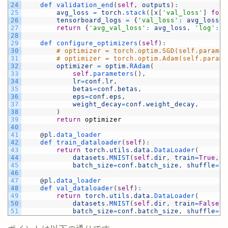
24
def 
validation_end
(
self
,
outputs
)
:
25
avg_loss
=
torch
.
stack
(
[
x
[
'val_loss'
]
for
26
tensorboard_logs
=
{
'val_loss'
:
avg_loss
}
27
return
{
'avg_val_loss'
:
avg_loss
,
'log'
:
t
28
29
def 
configure_optimizers
(
self
)
:
30
# optimizer = torch.optim.SGD(self.paramet
31
# optimizer = torch.optim.Adam(self.parame
32
optimizer
=
optim
.
RAdam
(
33
self
.
parameters
(
)
,
34
lr
=
conf
.
lr
,
35
betas
=
conf
.
betas
,
36
eps
=
conf
.
eps
,
37
weight_decay
=
conf
.
weight_decay
,
38
)
39
return
optimizer
40
41
@
pl
.
data_loader
42
def 
train_dataloader
(
self
)
:
43
return
torch
.
utils
.
data
.
DataLoader
(
44
datasets
.
MNIST
(
self
.
dir
,
train
=
True
,
d
45
batch_size
=
conf
.
batch_size
,
shuffle
=
Tr
46
47
@
pl
.
data_loader
48
def 
val_dataloader
(
self
)
:
49
return
torch
.
utils
.
data
.
DataLoader
(
50
datasets
.
MNIST
(
self
.
dir
,
train
=
False
,
51
batch_size
=
conf
.
batch_size
,
shuffle
=
Fa