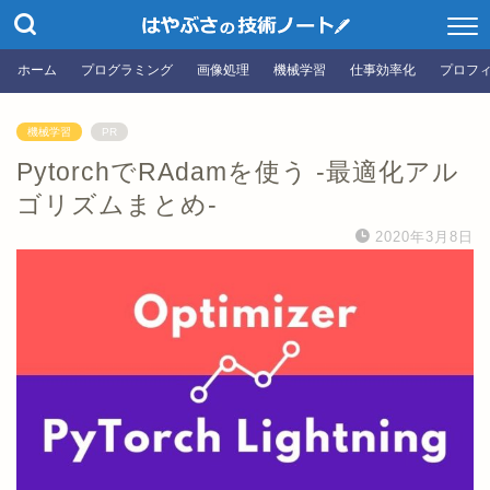
ホーム
プログラミング
画像処理
機械学習
仕事効率化
プロフ
機械学習
PR
PytorchでRAdamを使う -最適化アル
ゴリズムまとめ-
2020年3月8日