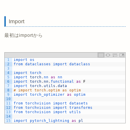
Import
最初はimportから
1
import 
os
2
from 
dataclasses 
import 
dataclass
3
4
import 
torch
5
import 
torch
.
nn 
as
nn
6
import 
torch
.
nn
.
functional 
as
F
7
import 
torch
.
utils
.
data
8
# import torch.optim as optim
9
import 
torch_optimizer 
as
optim
10
11
from 
torchvision 
import 
datasets
12
from 
torchvision 
import 
transforms
13
from 
torchvision 
import 
utils
14
15
import 
pytorch_lightning 
as
pl