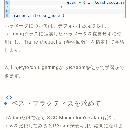
6
gpus
=
0
if
torch
.
cuda
.
is_a
7
)
8
9
trainer
.
fit
(
cool_model
)
パラメータについては、デフォルト設定を採用
（Configクラスに定義したパラメータを変更せずに使
用）し、Trainerのepochs（学習回数）を指定して学習
します。
以上でPytorch LightningからRAdamを使って学習がで
きます。
ベストプラクティスを求めて
RAdamだけでなく SGD MomentumやAdamも試し、
lossを比較してみるとRAdamが最も良い結果になりま