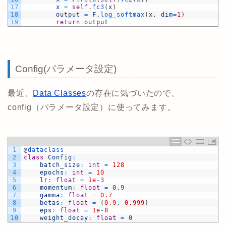
17
x
=
self
.
fc3
(
x
)
18
output
=
F
.
log_softmax
(
x
,
dim
=
1
)
19
return
output
Config(パラメータ設定)
最近、
Data Classes
の存在に気づいたので、
config（パラメータ設定）に使ってみます。
1
@
dataclass
2
class
Config
:
3
batch_size
:
int
=
128
4
epochs
:
int
=
10
5
lr
:
float
=
1e
-
3
6
momentum
:
float
=
0.9
7
gamma
:
float
=
0.7
8
betas
:
float
=
(
0.9
,
0.999
)
9
eps
:
float
=
1e
-
8
10
weight_decay
:
float
=
0