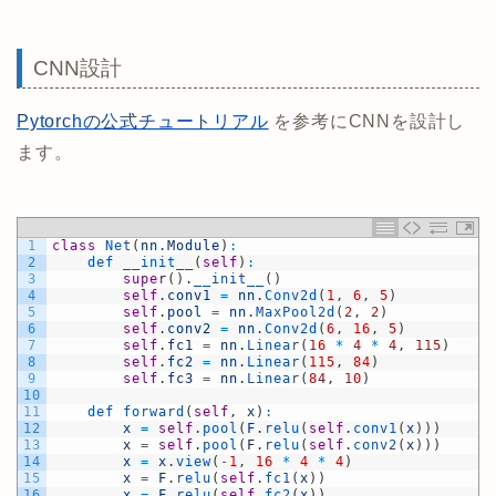
CNN設計
Pytorchの公式チュートリアル
を参考にCNNを設計し
ます。
1
class
Net
(
nn
.
Module
)
:
2
def 
__init__
(
self
)
:
3
super
(
)
.
__init__
(
)
4
self
.
conv1
=
nn
.
Conv2d
(
1
,
6
,
5
)
5
self
.
pool
=
nn
.
MaxPool2d
(
2
,
2
)
6
self
.
conv2
=
nn
.
Conv2d
(
6
,
16
,
5
)
7
self
.
fc1
=
nn
.
Linear
(
16
*
4
*
4
,
115
)
8
self
.
fc2
=
nn
.
Linear
(
115
,
84
)
9
self
.
fc3
=
nn
.
Linear
(
84
,
10
)
10
11
def 
forward
(
self
,
x
)
:
12
x
=
self
.
pool
(
F
.
relu
(
self
.
conv1
(
x
)
)
)
13
x
=
self
.
pool
(
F
.
relu
(
self
.
conv2
(
x
)
)
)
14
x
=
x
.
view
(
-
1
,
16
*
4
*
4
)
15
x
=
F
.
relu
(
self
.
fc1
(
x
)
)
16
x
=
F
.
relu
(
self
.
fc2
(
x
)
)