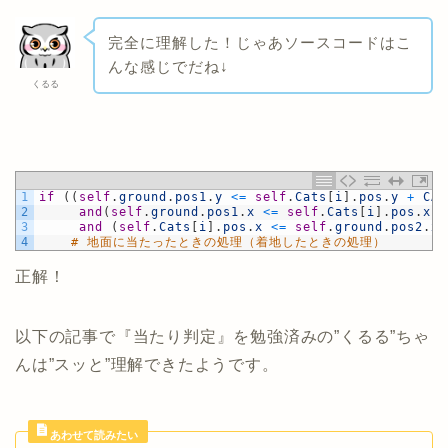
完全に理解した！じゃあソースコードはこ
んな感じでだね↓
くるる
1
if
(
(
self
.
ground
.
pos1
.
y
<=
self
.
Cats
[
i
]
.
pos
.
y
+
CAT
2
and
(
self
.
ground
.
pos1
.
x
<=
self
.
Cats
[
i
]
.
pos
.
x
+
3
and
(
self
.
Cats
[
i
]
.
pos
.
x
<=
self
.
ground
.
pos2
.
x
)
4
# 地面に当たったときの処理（着地したときの処理）
正解！
以下の記事で『当たり判定』を勉強済みの”くるる”ちゃ
んは”スッと”理解できたようです。