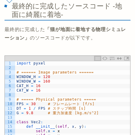
最終的に完成したソースコード -地
面に綺麗に着地-
最終的に完成した
「猫が地面に着地する物理シミュレ
ーション」
のソースコードが以下です。
1
import 
pyxel
2
3
# ====== Image parameters ======
4
WINDOW_H
=
120
5
WINDOW_W
=
160
6
CAT_H
=
16
7
CAT_W
=
16
8
9
# ===== Physical parameters =====
10
FPS
=
30
# フレームレート [f/s]
11
DT
=
1
/
FPS
# ステップ時間 [s]
12
G
=
9.8
# 重力加速度 [kg.m/s^2]
13
14
class
Vec2
:
15
def 
__init__
(
self
,
x
,
y
)
:
16
self
.
x
=
x