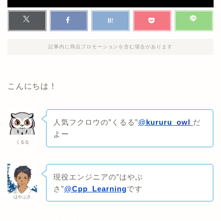
記事内に商品プロモーションを含む場合があります
こんにちは！
人気フクロウの”くるる”
@
kururu_owl
だ
よー
くるる
現役エンジニアの”はやぶ
さ”
@
Cpp_Learning
です
はやぶさ