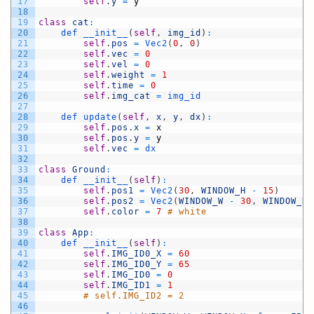
17
self
.
y
=
y
18
19
class
cat
:
20
def 
__init__
(
self
,
img_id
)
:
21
self
.
pos
=
Vec2
(
0
,
0
)
22
self
.
vec
=
0
23
self
.
vel
=
0
24
self
.
weight
=
1
25
self
.
time
=
0
26
self
.
img_cat
=
img_id
27
28
def 
update
(
self
,
x
,
y
,
dx
)
:
29
self
.
pos
.
x
=
x
30
self
.
pos
.
y
=
y
31
self
.
vec
=
dx
32
33
class
Ground
:
34
def 
__init__
(
self
)
:
35
self
.
pos1
=
Vec2
(
30
,
WINDOW_H
-
15
)
36
self
.
pos2
=
Vec2
(
WINDOW_W
-
30
,
WINDOW_H
37
self
.
color
=
7
# white
38
39
class
App
:
40
def 
__init__
(
self
)
:
41
self
.
IMG_ID0_X
=
60
42
self
.
IMG_ID0_Y
=
65
43
self
.
IMG_ID0
=
0
44
self
.
IMG_ID1
=
1
45
# self.IMG_ID2 = 2
46