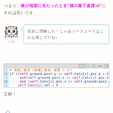
つまり、
猫が地面に当たったとき”猫の落下速度=0”
に
すれば良いです。
完全に理解した！じゃあソースコードはこ
んな感じでだね↓
くるる
1
# 地面に衝突 (綺麗に着地：速度 = ０)
2
if
(
(
self
.
ground
.
pos1
.
y
<=
self
.
Cats
[
i
]
.
pos
.
y
+
CAT
3
and
(
self
.
ground
.
pos1
.
x
<=
self
.
Cats
[
i
]
.
pos
.
x
+
4
and
(
self
.
Cats
[
i
]
.
pos
.
x
<=
self
.
ground
.
pos2
.
x
)
5
self
.
Cats
[
i
]
.
vel
=
0
正解！