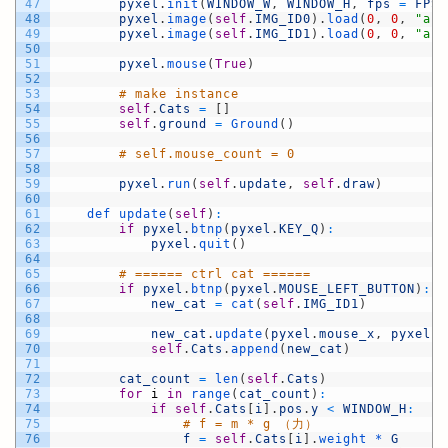
47
pyxel
.
init
(
WINDOW_W
,
WINDOW_H
,
fps
=
FPS
,
48
pyxel
.
image
(
self
.
IMG_ID0
)
.
load
(
0
,
0
,
"ass
49
pyxel
.
image
(
self
.
IMG_ID1
)
.
load
(
0
,
0
,
"ass
50
51
pyxel
.
mouse
(
True
)
52
53
# make instance
54
self
.
Cats
=
[
]
55
self
.
ground
=
Ground
(
)
56
57
# self.mouse_count = 0
58
59
pyxel
.
run
(
self
.
update
,
self
.
draw
)
60
61
def 
update
(
self
)
:
62
if
pyxel
.
btnp
(
pyxel
.
KEY_Q
)
:
63
pyxel
.
quit
(
)
64
65
# ====== ctrl cat ======
66
if
pyxel
.
btnp
(
pyxel
.
MOUSE_LEFT_BUTTON
)
:
67
new_cat
=
cat
(
self
.
IMG_ID1
)
68
69
new_cat
.
update
(
pyxel
.
mouse_x
,
pyxel
.
m
70
self
.
Cats
.
append
(
new_cat
)
71
72
cat_count
=
len
(
self
.
Cats
)
73
for
i
in
range
(
cat_count
)
:
74
if
self
.
Cats
[
i
]
.
pos
.
y
<
WINDOW_H
:
75
# f = m * g （力）
76
f
=
self
.
Cats
[
i
]
.
weight *
G