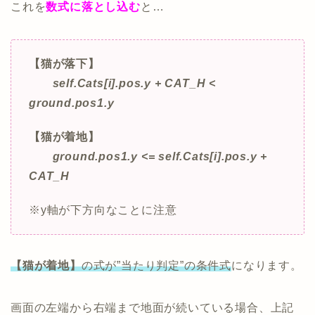
これを
数式に落とし込む
と…
【猫が落下】
self.Cats[i].pos.y + CAT_H <
ground.pos1.y
【猫が着地】
ground.pos1.y <= self.Cats[i].pos.y +
CAT_H
※y軸が下方向なことに注意
【猫が着地】
の式が”当たり判定”の条件式
になります。
画面の左端から右端まで地面が続いている場合、上記