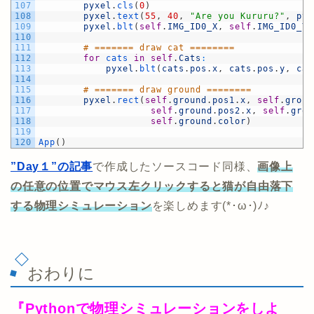
107
pyxel
.
cls
(
0
)
108
pyxel
.
text
(
55
,
40
,
"Are you Kururu?"
,
pyx
109
pyxel
.
blt
(
self
.
IMG_ID0_X
,
self
.
IMG_ID0_Y
,
110
111
# ======= draw cat ========
112
for
cats 
in
self
.
Cats
:
113
pyxel
.
blt
(
cats
.
pos
.
x
,
cats
.
pos
.
y
,
cat
114
115
# ======= draw ground ========
116
pyxel
.
rect
(
self
.
ground
.
pos1
.
x
,
self
.
groun
117
self
.
ground
.
pos2
.
x
,
self
.
grou
118
self
.
ground
.
color
)
119
120
App
(
)
”Day１”の記事
で作成したソースコード同様、
画像上
の任意の位置でマウス左クリックすると猫が自由落下
する物理シミュレーション
を楽しめます(*･ω･)ﾉ♪
おわりに
『Pythonで物理シミュレーションをしよ