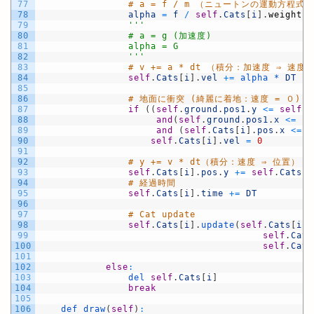
77
# a = f / m （ニュートンの運動方程式）
78
alpha
=
f
/
self
.
Cats
[
i
]
.
weight
79
''
'
80
                # a = g (加速度)
81
                alpha = G
82
                '
''
83
# v += a * dt （積分：加速度 ⇒ 速度
84
self
.
Cats
[
i
]
.
vel
+=
alpha *
DT
85
86
# 地面に衝突 (綺麗に着地：速度 = ０)
87
if
(
(
self
.
ground
.
pos1
.
y
<=
self
.
C
88
and
(
self
.
ground
.
pos1
.
x
<=
se
89
and
(
self
.
Cats
[
i
]
.
pos
.
x
<=
s
90
self
.
Cats
[
i
]
.
vel
=
0
91
92
# y += v * dt（積分：速度 ⇒ 位置）
93
self
.
Cats
[
i
]
.
pos
.
y
+=
self
.
Cats
[
i
94
# 経過時間
95
self
.
Cats
[
i
]
.
time
+=
DT
96
97
# Cat update
98
self
.
Cats
[
i
]
.
update
(
self
.
Cats
[
i
]
.
99
self
.
Cats
100
self
.
Cats
101
102
else
:
103
del 
self
.
Cats
[
i
]
104
break
105
106
def 
draw
(
self
)
: