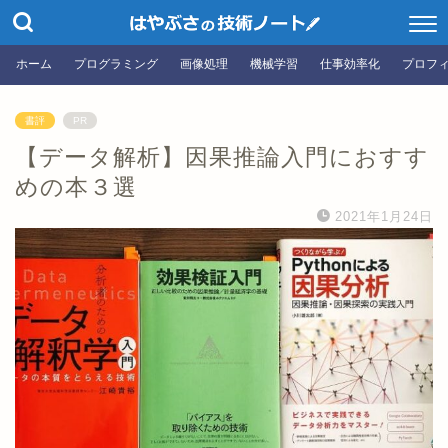
ホーム
プログラミング
画像処理
機械学習
仕事効率化
プロフ
書評
PR
【データ解析】因果推論入門におすす
めの本３選
2021年1月24日