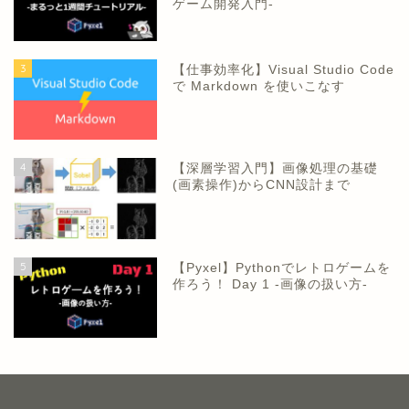
ゲーム開発入門-
3
【仕事効率化】Visual Studio Code
で Markdown を使いこなす
4
【深層学習入門】画像処理の基礎
(画素操作)からCNN設計まで
5
【Pyxel】Pythonでレトロゲームを
作ろう！ Day 1 -画像の扱い方-