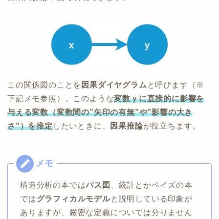
この関係図のことを
因果ダイヤグラム
と呼びます（※
下記メモ参照）。このような
変数ｙに直接的に影響を
与える変数（変数間の”矢印の有無”や”影響の大き
さ”）を推定
したいときに、
因果推論
が役立ちます。
構造分析の本では
パス図
、統計とかベイズの本
では
グラフィカルモデル
と説明している印象が
ありますが、厳密な定義については分りません