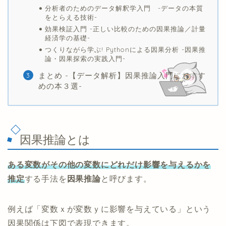
分析者のためのデータ解釈学入門 -データの本質
をとらえる技術-
効果検証入門 -正しい比較のための因果推論／計量
経済学の基礎-
つくりながら学ぶ! Pythonによる因果分析 -因果推
論・因果探索の実践入門-
まとめ -【データ解析】因果推論入門におすす
めの本３選-
因果推論とは
ある変数がその他の変数にどれだけ影響を与えるかを
推定
する手法を
因果推論
と呼びます。
例えば「変数ｘが変数ｙに影響を与えている」という
因果関係は下図で表現できます。