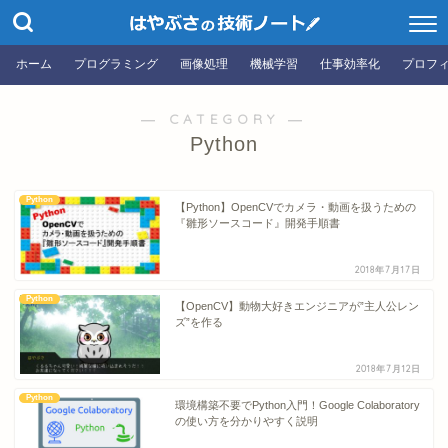
ホーム
プログラミング
画像処理
機械学習
仕事効率化
プロフ
― CATEGORY ―
Python
Python
【Python】OpenCVでカメラ・動画を扱うための
『雛形ソースコード』開発手順書
2018年7月17日
Python
【OpenCV】動物大好きエンジニアが”主人公レン
ズ”を作る
2018年7月12日
Python
環境構築不要でPython入門！Google Colaboratory
の使い方を分かりやすく説明