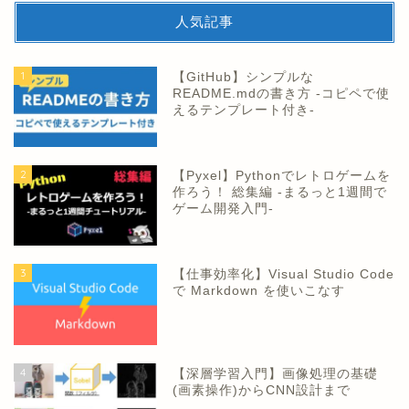
人気記事
1
【GitHub】シンプルな
README.mdの書き方 -コピペで使
えるテンプレート付き-
2
【Pyxel】Pythonでレトロゲームを
作ろう！ 総集編 -まるっと1週間で
ゲーム開発入門-
3
【仕事効率化】Visual Studio Code
で Markdown を使いこなす
4
【深層学習入門】画像処理の基礎
(画素操作)からCNN設計まで