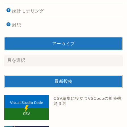
統計モデリング
雑記
アーカイブ
最新投稿
CSV編集に役立つVSCodeの拡張機
能３選