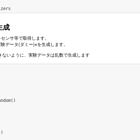
izers
生成
をセンサ等で取得します。
験データ(ダミー)※を生成します。
できないように、実験データは乱数で生成します
andom
()
)
,
})