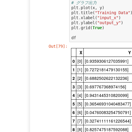
# グラフ出力
plt
.
plot
(
x
,
y
)
plt
.
title
(
"Training Data"
plt
.
xlabel
(
"input_x"
)
plt
.
ylabel
(
"output_y"
)
plt
.
grid
(
True
)
df
Out[79]:
X
Y
0
[0]
[0.9359306127035991]
1
[1]
[0.7272181479130155]
2
[2]
[0.6882502622132236]
3
[3]
[0.697767368974156]
4
[4]
[0.9431445310820099]
5
[5]
[0.36546931040483477]
6
[6]
[0.04760083254750791]
7
[7]
[0.32741111161226544]
8
[8]
[0.8257475187592088]