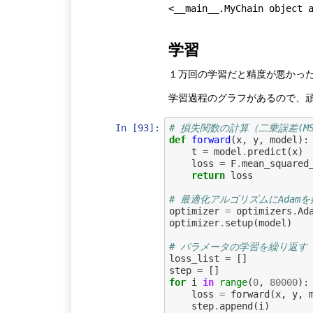
学習
１万回の学習だと精度が悪かった
学習過程のグラフがあるので、
In [93]:
# 損失関数の計算（二乗誤差(M
def
forward
(
x
,
y
,
model
):
t
=
model
.
predict
(
x
)
loss
=
F
.
mean_squared
return
loss
# 最適化アルゴリズムにAdamを
optimizer
=
optimizers
.
Ad
optimizer
.
setup
(
model
)
# パラメータの学習を繰り返す
loss_list
=
[]
step
=
[]
for
i
in
range
(
0
,
80000
):
loss
=
forward
(
x
,
y
,
step
.
append
(
i
)