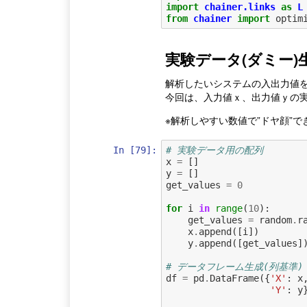
import
chainer.links
as
L
from
chainer
import
optim
実験データ(ダミー)
解析したいシステムの入出力値
今回は、入力値ｘ、出力値ｙの実
※解析しやすい数値で”ドヤ顔”
In [79]:
# 実験データ用の配列
x
=
[]
y
=
[]
get_values
=
0
for
i
in
range
(
10
):
get_values
=
random
.
r
x
.
append
([
i
])
y
.
append
([
get_values
]
# データフレーム生成(列基準)
df
=
pd
.
DataFrame
({
'X'
:
x
'Y'
:
y