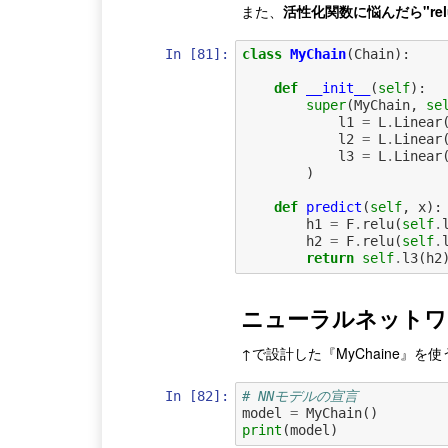
また、
活性化関数に悩んだら"re
In [81]:
class
MyChain
(
Chain
):
def
__init__
(
self
):
super
(
MyChain
,
se
l1
=
L
.
Linear
l2
=
L
.
Linear
l3
=
L
.
Linear
)
def
predict
(
self
,
x
):
h1
=
F
.
relu
(
self
.
h2
=
F
.
relu
(
self
.
return
self
.
l3
(
h2
ニューラルネットワ
↑で設計した『MyChaine』
In [82]:
# NNモデルの宣言
model
=
MyChain
()
print
(
model
)