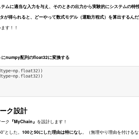
ステムに適当な入力を与え、そのときの出力から実験的にシステムの特
ータが得られると、どーやって数式モデル（運動方程式）を算出するんだ
います！！
うにnumpy配列のfloat32に変換する
dtype
=
np
.
float32
))
dtype
=
np
.
float32
))
ーク設計
ワーク
『MyChain』
を設計します！
50”とした。
100と50にした理由は特になし
。（無理やり理由を付けるな