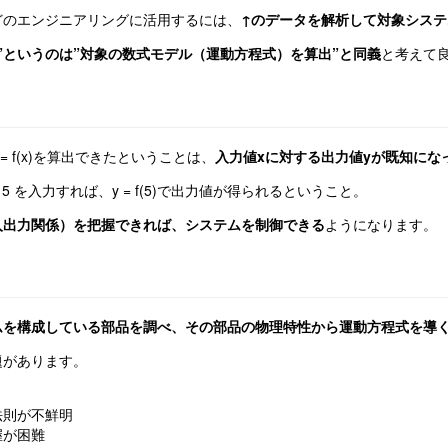
どのエンジニアリングに活用するには、
↑のデータを解析して対象シス
”というのは”対象の数式モデル（運動方程式）を算出”と同義
と考えて
 f(x)を算出できたということは、
入力値xに対する出力値yが既知にな
5 を入力すれば、y = f(5)で出力値が得られるということ。
入出力関係）を把握できれば、システムを制御できる
ようになります。
ムを構成している部品を調べ、その部品の物理特性から運動方程式を導
題があります。
法則が不鮮明
握が困難