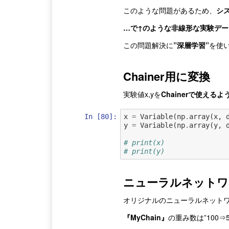
このような問題があるため、
シ
…で↑のような非線形な実験デ
この問題解決に
”深層学習”
を使
Chainer用に変換
実験値x,yを
Chainerで使えるよ
In [80]:
x
=
Variable
(
np
.
array
(
x
,
y
=
Variable
(
np
.
array
(
y
,
# print(x)
# print(y)
ニューラルネットワ
オリジナルのニューラルネット
『MyChain』
の重み数は”100⇒