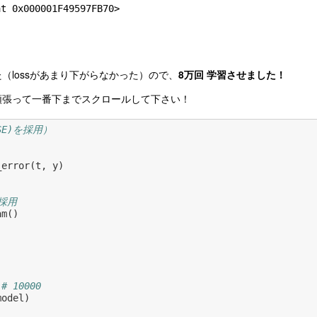
（lossがあまり下がらなかった）ので、
8万回 学習させました！
頑張って一番下までスクロールして下さい！
SE)を採用）
_error
(
t
,
y
)
採用
am
()
# 10000
model
)