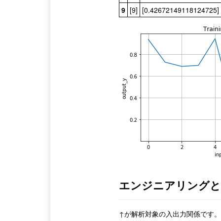
9
[9]
[0.42672149118124725]
エンジニアリングと
↑が解析対象の入出力関係です。