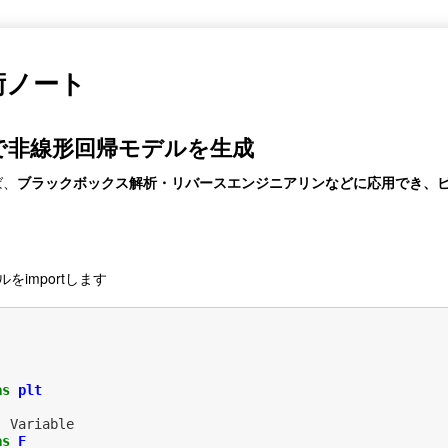
術ノート
学習で非線形回帰モデルを生成
ば、
ブラックボックス解析・リバースエンジニアリンなどに応用でき、
をimportします
as
plt
,
Variable
as
F