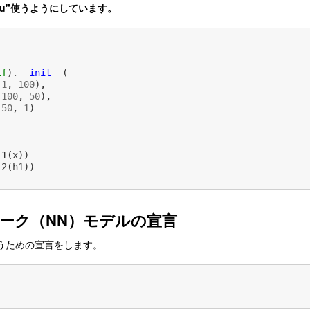
lu"使うようにしています。
lf
)
.
__init__
(
(
1
,
100
),
(
100
,
50
),
(
50
,
1
)
l1
(
x
))
l2
(
h1
))
)
ーク（NN）モデルの宣言
を使うための宣言をします。