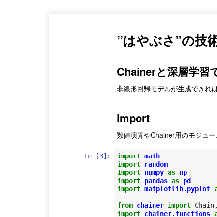
”はやぶさ”の技
Chainerと深層
非線形回帰モデルが生成できれ
import
数値演算やChainer用のモジュール
In [3]:
import
math
import
random
import
numpy
as
np
import
pandas
as
pd
import
matplotlib.pyplot
from
chainer
import
Chain
import
chainer.functions